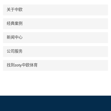
关于中欧
经典案例
新闻中心
公司服务
找到zoty中欧体育