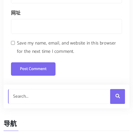
网址
Save my name, email, and website in this browser
for the next time I comment.
导航