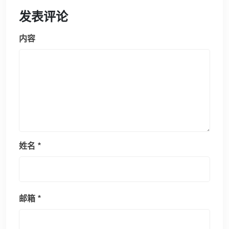
发表评论
内容
姓名
*
邮箱
*