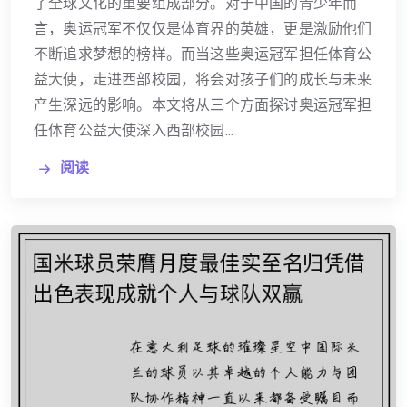
了全球文化的重要组成部分。对于中国的青少年而
言，奥运冠军不仅仅是体育界的英雄，更是激励他们
不断追求梦想的榜样。而当这些奥运冠军担任体育公
益大使，走进西部校园，将会对孩子们的成长与未来
产生深远的影响。本文将从三个方面探讨奥运冠军担
任体育公益大使深入西部校园...
阅读