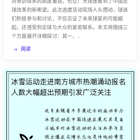
对青训体系的高度重视，也让广大球迷看到了中国足
球改革的新希望。此次选拔活动现场人头攒动，球迷
们积极参与和讨论，不仅见证了未来球星的可能崛
起，还感受到足球与大众的紧密联系。本文将围绕三
个方面展开详细探讨：其一，...
阅读