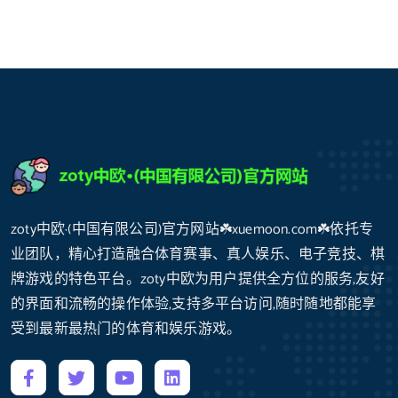
zoty中欧·(中国有限公司)官方网站☘️xuemoon.com☘️依托专
业团队，精心打造融合体育赛事、真人娱乐、电子竞技、棋
牌游戏的特色平台。zoty中欧为用户提供全方位的服务,友好
的界面和流畅的操作体验,支持多平台访问,随时随地都能享
受到最新最热门的体育和娱乐游戏。