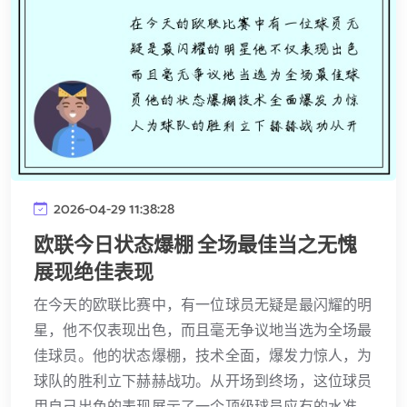
2026-04-29 11:38:28
欧联今日状态爆棚 全场最佳当之无愧
展现绝佳表现
在今天的欧联比赛中，有一位球员无疑是最闪耀的明
星，他不仅表现出色，而且毫无争议地当选为全场最
佳球员。他的状态爆棚，技术全面，爆发力惊人，为
球队的胜利立下赫赫战功。从开场到终场，这位球员