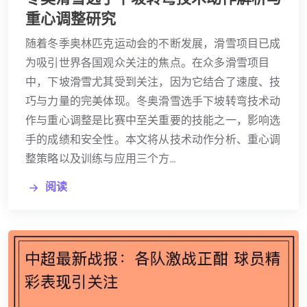
重心调整研究
随着冬季奥林匹克运动会的不断发展，滑雪项目已成
为吸引世界各国观众关注的焦点。在众多滑雪项目
中，下坡滑雪尤其受到关注，因为它结合了速度、技
巧与力量的完美体现。冬奥滑雪选手下坡转弯技术动
作与重心调整是比赛中至关重要的技能之一，影响选
手的成绩和安全性。本文将从技术动作分析、重心调
整策略以及训练与应用三个方...
阅读