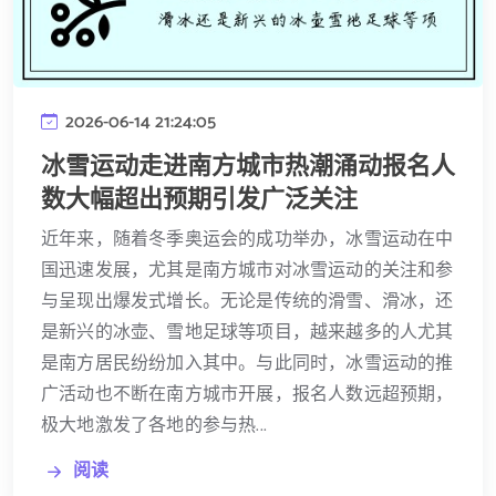
2026-06-14 21:24:05
冰雪运动走进南方城市热潮涌动报名人
数大幅超出预期引发广泛关注
近年来，随着冬季奥运会的成功举办，冰雪运动在中
国迅速发展，尤其是南方城市对冰雪运动的关注和参
与呈现出爆发式增长。无论是传统的滑雪、滑冰，还
是新兴的冰壶、雪地足球等项目，越来越多的人尤其
是南方居民纷纷加入其中。与此同时，冰雪运动的推
广活动也不断在南方城市开展，报名人数远超预期，
极大地激发了各地的参与热...
阅读