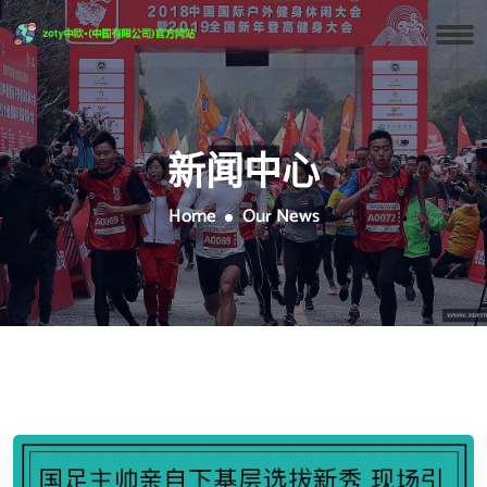
新闻中心
Home
Our News