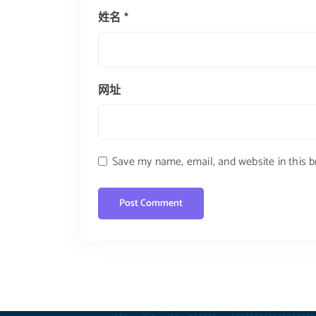
姓名
*
网址
Save my name, email, and website in this 