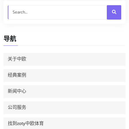
导航
关于中欧
经典案例
新闻中心
公司服务
找到zoty中欧体育