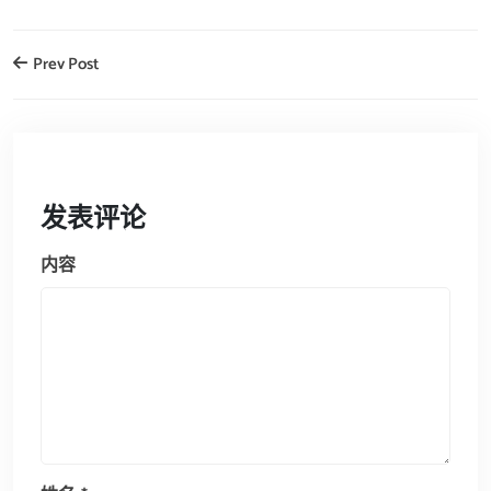
Prev Post
发表评论
内容