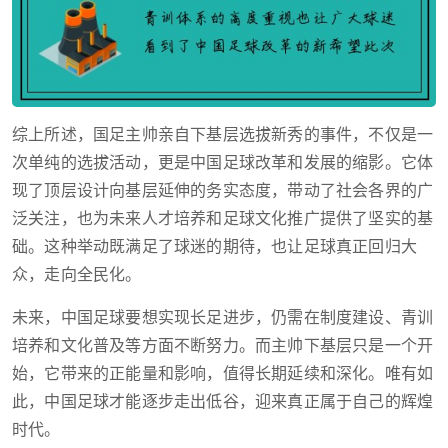
综上所述，国足主帅亲自下基层选拔新秀的事件，不仅是一
次单纯的选拔活动，更是中国足球改革和发展的缩影。它体
现了顶层设计向基层延伸的务实态度，带动了社会各界的广
泛关注，也为未来人才培养和足球文化推广提供了坚实的基
础。这种举动既满足了球迷的期待，也让足球真正回归大
众，走向全民化。
未来，中国足球要想实现长足进步，仍需在制度建设、青训
培养和文化普及等方面不断努力。而主帅下基层只是一个开
始，它带来的正能量和影响，值得长期延续和深化。唯有如
此，中国足球才能逐步走出低谷，迎来真正属于自己的辉煌
时代。