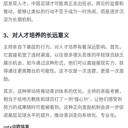
层发现人才，中国足球才可能真正走出低谷。舆论的监督和
推动，能够让类似的行动不至于成为一时热闹，而是逐步沉
淀为长期机制。
3、对人才培养的长远意义
主帅亲自下基层的行为，对人才培养有着深远影响。首先，
它直接拓宽了选材渠道，以往很多埋头苦练的年轻球员缺乏
展示机会，如今通过这种形式，他们可以直接展现实力，获
得通往更高舞台的可能性。这不仅是一次选拔，更是一次激
励。
其次，这种举动将推动青训体系的优化。主帅的亲临考察，
相当于给地方教练和球员打了一剂“强心针”，让他们感受到
努力的成果随时可能被看到。这种正向激励机制会进一步促
进基层足球水平的提升，推动青训走向系统化、专业化。
zoty中欧体育