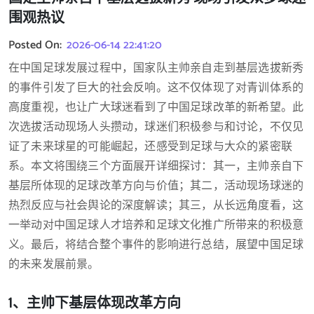
围观热议
Posted On:
2026-06-14 22:41:20
在中国足球发展过程中，国家队主帅亲自走到基层选拔新秀
的事件引发了巨大的社会反响。这不仅体现了对青训体系的
高度重视，也让广大球迷看到了中国足球改革的新希望。此
次选拔活动现场人头攒动，球迷们积极参与和讨论，不仅见
证了未来球星的可能崛起，还感受到足球与大众的紧密联
系。本文将围绕三个方面展开详细探讨：其一，主帅亲自下
基层所体现的足球改革方向与价值；其二，活动现场球迷的
热烈反应与社会舆论的深度解读；其三，从长远角度看，这
一举动对中国足球人才培养和足球文化推广所带来的积极意
义。最后，将结合整个事件的影响进行总结，展望中国足球
的未来发展前景。
1、主帅下基层体现改革方向