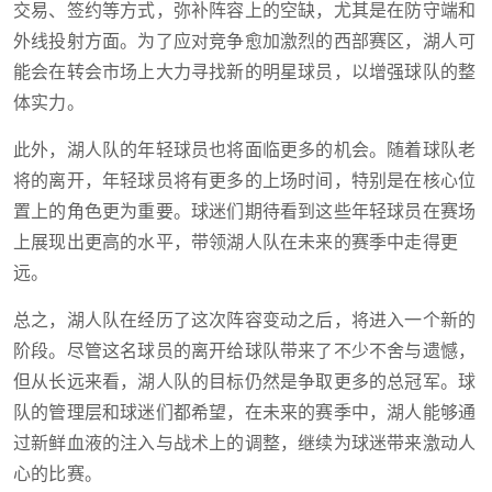
交易、签约等方式，弥补阵容上的空缺，尤其是在防守端和
外线投射方面。为了应对竞争愈加激烈的西部赛区，湖人可
能会在转会市场上大力寻找新的明星球员，以增强球队的整
体实力。
此外，湖人队的年轻球员也将面临更多的机会。随着球队老
将的离开，年轻球员将有更多的上场时间，特别是在核心位
置上的角色更为重要。球迷们期待看到这些年轻球员在赛场
上展现出更高的水平，带领湖人队在未来的赛季中走得更
远。
总之，湖人队在经历了这次阵容变动之后，将进入一个新的
阶段。尽管这名球员的离开给球队带来了不少不舍与遗憾，
但从长远来看，湖人队的目标仍然是争取更多的总冠军。球
队的管理层和球迷们都希望，在未来的赛季中，湖人能够通
过新鲜血液的注入与战术上的调整，继续为球迷带来激动人
心的比赛。