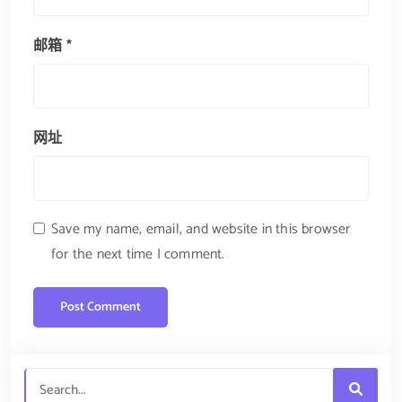
邮箱
*
网址
Save my name, email, and website in this browser
for the next time I comment.