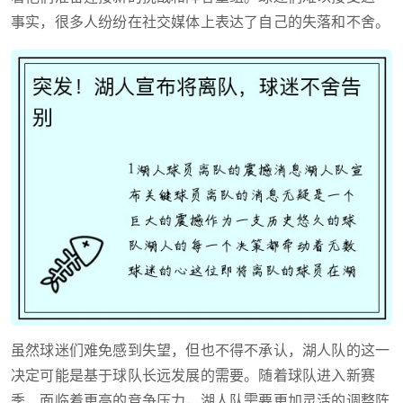
事实，很多人纷纷在社交媒体上表达了自己的失落和不舍。
虽然球迷们难免感到失望，但也不得不承认，湖人队的这一
决定可能是基于球队长远发展的需要。随着球队进入新赛
季，面临着更高的竞争压力，湖人队需要更加灵活的调整阵