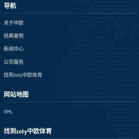
导航
关于中欧
经典案例
新闻中心
公司服务
找到zoty中欧体育
网站地图
XML
找到zoty中欧体育