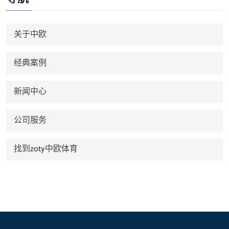
关于中欧
经典案例
新闻中心
公司服务
找到zoty中欧体育