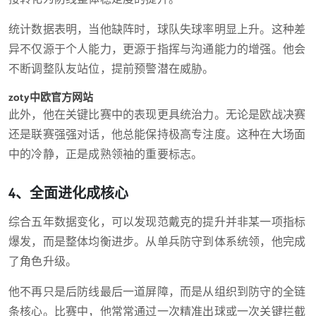
统计数据表明，当他缺阵时，球队失球率明显上升。这种差
异不仅源于个人能力，更源于指挥与沟通能力的增强。他会
不断调整队友站位，提前预警潜在威胁。
zoty中欧官方网站
此外，他在关键比赛中的表现更具统治力。无论是欧战决赛
还是联赛强强对话，他总能保持极高专注度。这种在大场面
中的冷静，正是成熟领袖的重要标志。
4、全面进化成核心
综合五年数据变化，可以发现范戴克的提升并非某一项指标
爆发，而是整体均衡进步。从单兵防守到体系统领，他完成
了角色升级。
他不再只是后防线最后一道屏障，而是从组织到防守的全链
条核心。比赛中，他常常通过一次精准出球或一次关键拦截