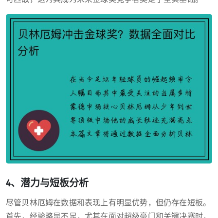
4、潜力与短板分析
尽管贝林厄姆在数据和表现上有明显优势，但仍存在短板。
首先，经验略显不足，尤其在面对超级豪门和关键决赛时，