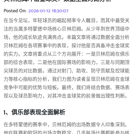
Posted On:
2026-01-12 18:30:07
在当今足坛，年轻球员的崛起频率令人瞩目，而其中最受关
注的当属多特蒙德中场核心贝林厄姆。从少年到世界顶级中
场，他的成长轨迹充满亮点。本篇文章将通过数据全面分析
贝林厄姆在各项赛事中的表现，探讨他是否具备冲击金球奖
的实力。文章将重点从三个方向展开：一是贝林厄姆在俱乐
部的综合表现，二是他在国际赛场的影响力，三是与同期顶
尖球员的对比数据。通过对射门、助攻、防守贡献及控球能
力等核心指标的分析，我们力图为读者呈现贝林厄姆在金球
竞争中可能的优势与短板。最终，我们将结合数据、赛场表
现以及球员影响力，对其冲击金球奖的前景做出理性判断。
1、俱乐部表现全面解析
在多特蒙德的赛季中，贝林厄姆的出场数据令人印象深刻。
他在联赛和欧冠的出场次数稳定，几乎每场比赛都能参与核