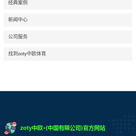
经典案例
新闻中心
公司服务
找到zoty中欧体育