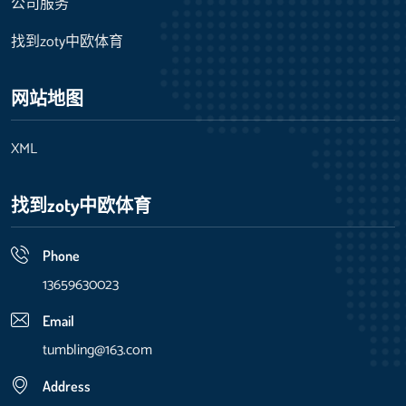
公司服务
找到zoty中欧体育
网站地图
XML
找到zoty中欧体育
Phone
13659630023
Email
tumbling@163.com
Address