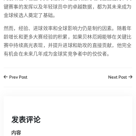
键赛事的发挥以及年轻球员中的卓越数据，都为其未来成为
金球候选人奠定了基础。
然而，经验、进球效率和全球影响力仍是制约因素。随着年
龄增长和更多大赛经验的积累，如果贝林厄姆能够在关键比
赛中持续高光表现，并提升进球和助攻的直接贡献，他完全
有机会在未来几年成为金球奖竞争者中的佼佼者。
Prev Post
Next Post
发表评论
内容