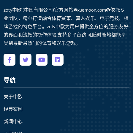
zoty中欧·(中国有限公司)官方网站☘️xuemoon.com☘️依托专
业团队，精心打造融合体育赛事、真人娱乐、电子竞技、棋
牌游戏的特色平台。zoty中欧为用户提供全方位的服务,友好
的界面和流畅的操作体验,支持多平台访问,随时随地都能享
受到最新最热门的体育和娱乐游戏。
导航
关于中欧
经典案例
新闻中心