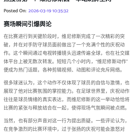
Posted On:
2026-03-19 10:35:32
赛场瞬间引爆舆论
在比赛进行到关键阶段时，维尼修斯完成了一次精彩的突
破，并在对手防守球员面前做出了一个充满个性的庆祝动
作。这个瞬间通过电视转播镜头迅速传遍全球，也在社交媒
体平台上被无数次转发。短短几个小时内，“维尼修斯动作”
便成为热门话题，各种剪辑视频、动图和评论充斥网络。
很多球迷认为，这个动作不仅体现了球员的自信与激情，也
展现了他对比赛氛围的掌控能力。在足球世界里，庆祝动作
往往是球员情绪的真实表达，而维尼修斯的这一举动恰恰将
比赛的紧张与释放结合在一起，使得现场气氛瞬间被点燃。
当然，也有部分声音对这一行为提出质疑。一些评论认为，
在竞争激烈的比赛环境中，过于张扬的庆祝可能会激怒对