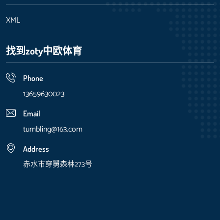
XML
找到zoty中欧体育
Phone
13659630023
Email
tumbling@163.com
Address
赤水市穿舅森林273号