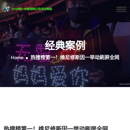
经典案例
Home
热搜榜第一！维尼修斯因一举动刷屏全网
热搜榜第一！维尼修斯因一举动刷屏全网