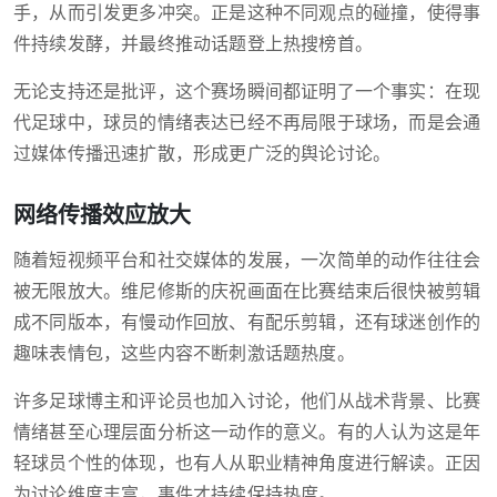
手，从而引发更多冲突。正是这种不同观点的碰撞，使得事
件持续发酵，并最终推动话题登上热搜榜首。
无论支持还是批评，这个赛场瞬间都证明了一个事实：在现
代足球中，球员的情绪表达已经不再局限于球场，而是会通
过媒体传播迅速扩散，形成更广泛的舆论讨论。
网络传播效应放大
随着短视频平台和社交媒体的发展，一次简单的动作往往会
被无限放大。维尼修斯的庆祝画面在比赛结束后很快被剪辑
成不同版本，有慢动作回放、有配乐剪辑，还有球迷创作的
趣味表情包，这些内容不断刺激话题热度。
许多足球博主和评论员也加入讨论，他们从战术背景、比赛
情绪甚至心理层面分析这一动作的意义。有的人认为这是年
轻球员个性的体现，也有人从职业精神角度进行解读。正因
为讨论维度丰富，事件才持续保持热度。