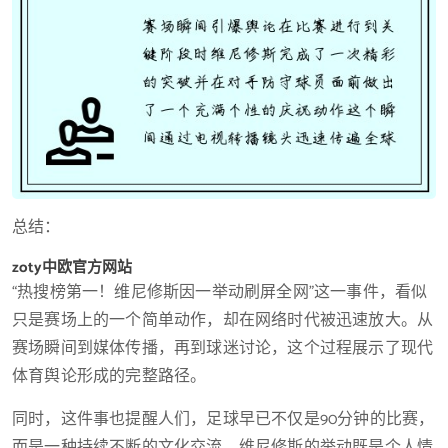
总结：
zoty中欧官方网站
“热搜榜第一！维尼修斯因一举动刷屏全网”这一事件，看似
只是赛场上的一个简单动作，却在网络时代被迅速放大。从
赛场瞬间到媒体传播，再到球迷讨论，这个过程展示了现代
体育舆论形成的完整路径。
同时，这件事也提醒人们，足球早已不仅是90分钟的比赛，
而是一种持续不断的文化交流。维尼修斯的举动既是个人情