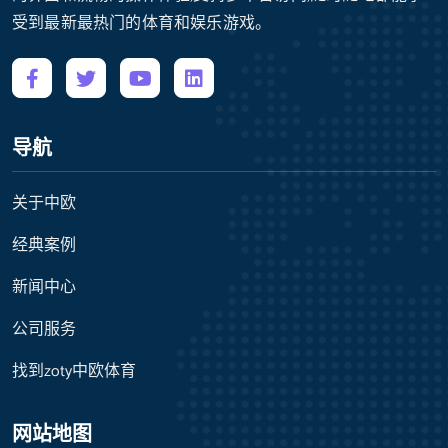
受到最新最热门的体育和娱乐游戏。
导航
关于中欧
经典案例
新闻中心
公司服务
找到zoty中欧体育
网站地图