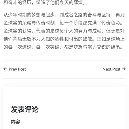
和奋斗的经历，塑造了他们今天的辉煌。
从少年时期的梦想与起步，到成名之路的奋斗与坚持，再到
金球奖的荣耀与传奇时刻，每一个阶段都充满了传奇色彩。
金球奖的获得，代表的是球员个人的努力与成就，但更是对
他们背后无数不为人知的牺牲和付出的致敬。正如足球场上
的每一次进球，每一次突破，都是梦想与努力交织的结晶。
Prev Post
Next Post
发表评论
内容