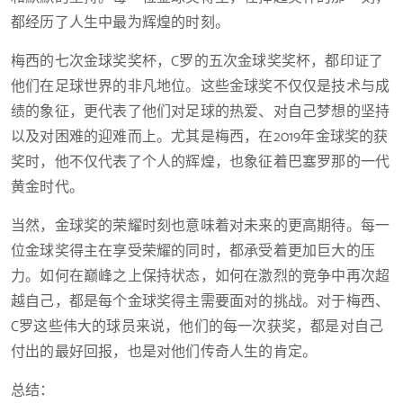
都经历了人生中最为辉煌的时刻。
梅西的七次金球奖奖杯，C罗的五次金球奖奖杯，都印证了
他们在足球世界的非凡地位。这些金球奖不仅仅是技术与成
绩的象征，更代表了他们对足球的热爱、对自己梦想的坚持
以及对困难的迎难而上。尤其是梅西，在2019年金球奖的获
奖时，他不仅代表了个人的辉煌，也象征着巴塞罗那的一代
黄金时代。
当然，金球奖的荣耀时刻也意味着对未来的更高期待。每一
位金球奖得主在享受荣耀的同时，都承受着更加巨大的压
力。如何在巅峰之上保持状态，如何在激烈的竞争中再次超
越自己，都是每个金球奖得主需要面对的挑战。对于梅西、
C罗这些伟大的球员来说，他们的每一次获奖，都是对自己
付出的最好回报，也是对他们传奇人生的肯定。
总结：