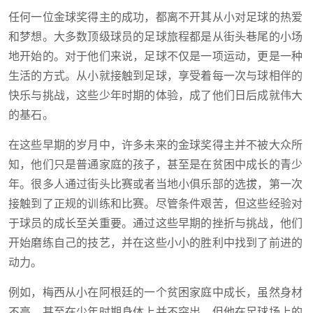
任何一位金球奖得主的成功，都离不开其从小对足球的热爱
和梦想。大多数顶级球员的足球旅程都是从街头巷尾的小场
地开始的。对于他们来说，足球不仅是一项运动，更是一种
生活的方式。从小就接触到足球，享受着每一次与球相伴的
快乐与挑战，这些少年时期的体验，成了他们日后成就伟大
的基石。
在这些早期的岁月中，许多未来的金球奖得主并不被大众所
知，他们只是普通家庭的孩子，甚至是在贫困中成长的青少
年。很多人通过街头比赛或者当地小俱乐部的选拔，第一次
接触到了正规的训练和比赛。尽管条件艰苦，但这些经验对
于球员的成长至关重要。通过这些早期的挫折与挑战，他们
开始磨练自己的技艺，并在这些小小的胜利中找到了前进的
动力。
例如，梅西从小在阿根廷的一个贫困家庭中成长，虽然身材
不高，甚至在少年时期身体上并不突出，但他在足球场上的