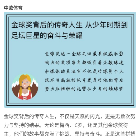
中欧体育
金球奖背后的传奇人生，不仅是天赋的闪光，更是无数次努
力与坚持的结果。无论是梅西、C罗，还是其他金球奖得
主，他们的故事都充满了挑战、坚持与奋斗。正是这些拼搏