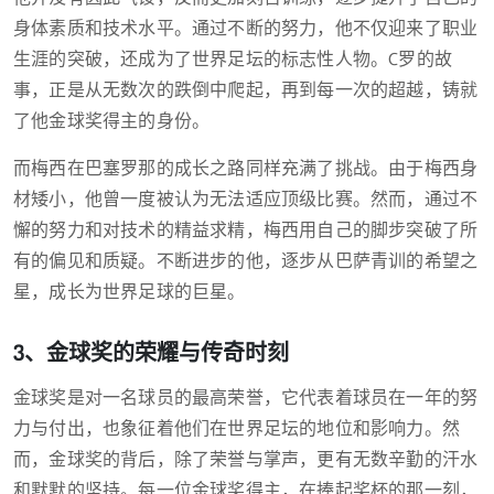
身体素质和技术水平。通过不断的努力，他不仅迎来了职业
生涯的突破，还成为了世界足坛的标志性人物。C罗的故
事，正是从无数次的跌倒中爬起，再到每一次的超越，铸就
了他金球奖得主的身份。
而梅西在巴塞罗那的成长之路同样充满了挑战。由于梅西身
材矮小，他曾一度被认为无法适应顶级比赛。然而，通过不
懈的努力和对技术的精益求精，梅西用自己的脚步突破了所
有的偏见和质疑。不断进步的他，逐步从巴萨青训的希望之
星，成长为世界足球的巨星。
3、金球奖的荣耀与传奇时刻
金球奖是对一名球员的最高荣誉，它代表着球员在一年的努
力与付出，也象征着他们在世界足坛的地位和影响力。然
而，金球奖的背后，除了荣誉与掌声，更有无数辛勤的汗水
和默默的坚持。每一位金球奖得主，在捧起奖杯的那一刻，