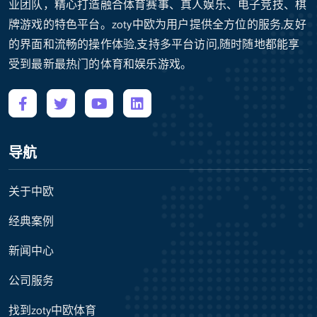
业团队，精心打造融合体育赛事、真人娱乐、电子竞技、棋
牌游戏的特色平台。zoty中欧为用户提供全方位的服务,友好
的界面和流畅的操作体验,支持多平台访问,随时随地都能享
受到最新最热门的体育和娱乐游戏。
导航
关于中欧
经典案例
新闻中心
公司服务
找到zoty中欧体育