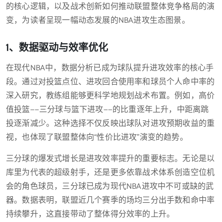
的核心逻辑，以及战术创新如何推动联盟整体竞争格局的演
变，为读者呈现一幅动态发展的NBA进攻生态图景。
1、数据驱动与效率优化
在现代NBA中，数据分析已成为球队提升进攻效率的核心手
段。通过对投篮点位、进攻回合使用率和球员个人命中率的
深入研究，教练组能够更科学地规划战术布置。例如，高价
值投篮——三分球与篮下进攻——的比重逐年上升，中距离跳
投逐渐减少。这种选择不仅反映出球队对进攻预期收益的重
视，也体现了联盟整体向“性价比进攻”演变的趋势。
三分球的爆发式增长是进攻效率提升的重要标志。无论是以
库里为代表的超级射手，还是更多依靠战术体系创造空位机
会的角色球员，三分球已成为现代NBA进攻中不可或缺的武
器。数据表明，联盟近几个赛季的场均三分出手数和命中率
持续攀升，这直接带动了整体得分效率的上升。