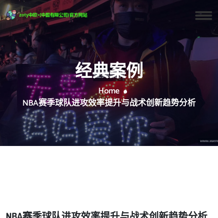
经典案例
Home
NBA赛季球队进攻效率提升与战术创新趋势分析
NBA赛季球队进攻效率提升与战术创新趋势分析