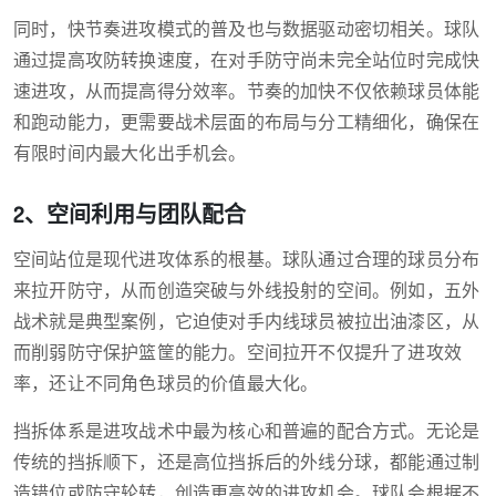
同时，快节奏进攻模式的普及也与数据驱动密切相关。球队
通过提高攻防转换速度，在对手防守尚未完全站位时完成快
速进攻，从而提高得分效率。节奏的加快不仅依赖球员体能
和跑动能力，更需要战术层面的布局与分工精细化，确保在
有限时间内最大化出手机会。
2、空间利用与团队配合
空间站位是现代进攻体系的根基。球队通过合理的球员分布
来拉开防守，从而创造突破与外线投射的空间。例如，五外
战术就是典型案例，它迫使对手内线球员被拉出油漆区，从
而削弱防守保护篮筐的能力。空间拉开不仅提升了进攻效
率，还让不同角色球员的价值最大化。
挡拆体系是进攻战术中最为核心和普遍的配合方式。无论是
传统的挡拆顺下，还是高位挡拆后的外线分球，都能通过制
造错位或防守轮转，创造更高效的进攻机会。球队会根据不