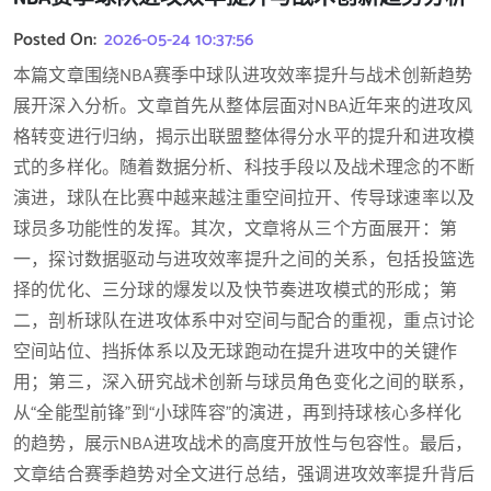
Posted On:
2026-05-24 10:37:56
本篇文章围绕NBA赛季中球队进攻效率提升与战术创新趋势
展开深入分析。文章首先从整体层面对NBA近年来的进攻风
格转变进行归纳，揭示出联盟整体得分水平的提升和进攻模
式的多样化。随着数据分析、科技手段以及战术理念的不断
演进，球队在比赛中越来越注重空间拉开、传导球速率以及
球员多功能性的发挥。其次，文章将从三个方面展开：第
一，探讨数据驱动与进攻效率提升之间的关系，包括投篮选
择的优化、三分球的爆发以及快节奏进攻模式的形成；第
二，剖析球队在进攻体系中对空间与配合的重视，重点讨论
空间站位、挡拆体系以及无球跑动在提升进攻中的关键作
用；第三，深入研究战术创新与球员角色变化之间的联系，
从“全能型前锋”到“小球阵容”的演进，再到持球核心多样化
的趋势，展示NBA进攻战术的高度开放性与包容性。最后，
文章结合赛季趋势对全文进行总结，强调进攻效率提升背后