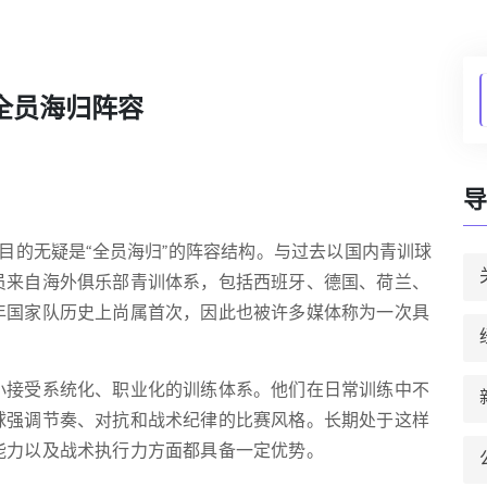
全员海归阵容
导
注目的无疑是“全员海归”的阵容结构。与过去以国内青训球
员来自海外俱乐部青训体系，包括西班牙、德国、荷兰、
年国家队历史上尚属首次，因此也被许多媒体称为一次具
小接受系统化、职业化的训练体系。他们在日常训练中不
球强调节奏、对抗和战术纪律的比赛风格。长期处于这样
能力以及战术执行力方面都具备一定优势。