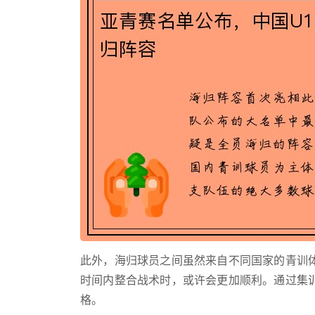
此外，海归球员之间虽然来自不同国家的青训
时间内整合战术时，或许会更加顺利。通过集
格。