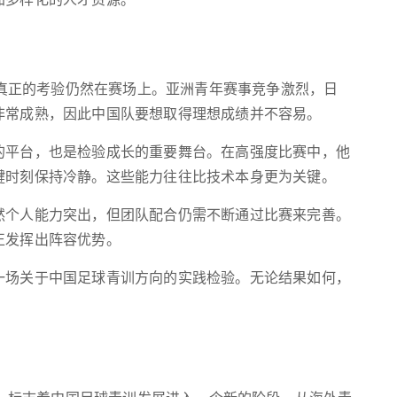
加多样化的人才资源。
，但真正的考验仍然在赛场上。亚洲青年赛事竞争激烈，日
非常成熟，因此中国队要想取得理想成绩并不容易。
的平台，也是检验成长的重要舞台。在高强度比赛中，他
键时刻保持冷静。这些能力往往比技术本身更为关键。
然个人能力突出，但团队配合仍需不断通过比赛来完善。
正发挥出阵容优势。
一场关于中国足球青训方向的实践检验。无论结果如何，