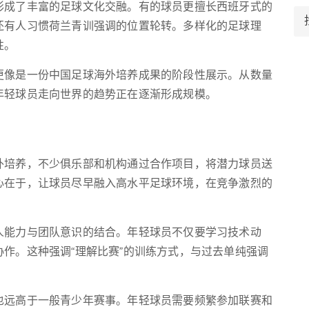
形成了丰富的足球文化交融。有的球员更擅长西班牙式的
还有人习惯荷兰青训强调的位置轮转。多样化的足球理
性。
更像是一份中国足球海外培养成果的阶段性展示。从数量
年轻球员走向世界的趋势正在逐渐形成规模。
外培养，不少俱乐部和机构通过合作项目，将潜力球员送
心在于，让球员尽早融入高水平足球环境，在竞争激烈的
人能力与团队意识的结合。年轻球员不仅要学习技术动
作。这种强调“理解比赛”的训练方式，与过去单纯强调
也远高于一般青少年赛事。年轻球员需要频繁参加联赛和