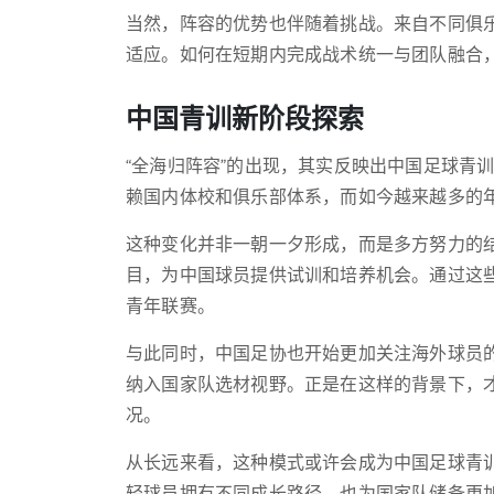
当然，阵容的优势也伴随着挑战。来自不同俱
适应。如何在短期内完成战术统一与团队融合
中国青训新阶段探索
“全海归阵容”的出现，其实反映出中国足球青
赖国内体校和俱乐部体系，而如今越来越多的
这种变化并非一朝一夕形成，而是多方努力的
目，为中国球员提供试训和培养机会。通过这
青年联赛。
与此同时，中国足协也开始更加关注海外球员
纳入国家队选材视野。正是在这样的背景下，才
况。
从长远来看，这种模式或许会成为中国足球青