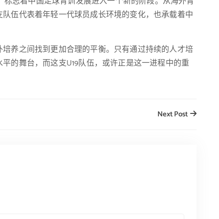
青赛，标志着中国足球青训发展进入一个新的阶段。从海外青
支队伍代表着年轻一代球员成长环境的变化，也承载着中
外培养之间找到更加合理的平衡。只有通过持续的人才培
平的舞台，而这支U19队伍，或许正是这一进程中的重
Next Post