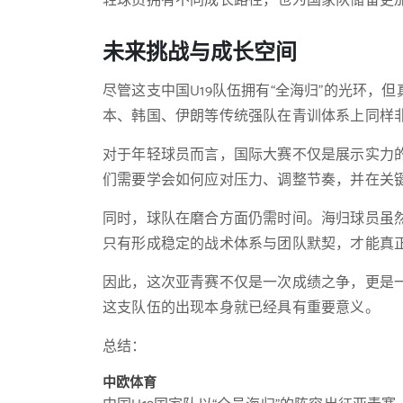
轻球员拥有不同成长路径，也为国家队储备更
未来挑战与成长空间
尽管这支中国U19队伍拥有“全海归”的光环
本、韩国、伊朗等传统强队在青训体系上同样
对于年轻球员而言，国际大赛不仅是展示实力
们需要学会如何应对压力、调整节奏，并在关
同时，球队在磨合方面仍需时间。海归球员虽
只有形成稳定的战术体系与团队默契，才能真
因此，这次亚青赛不仅是一次成绩之争，更是
这支队伍的出现本身就已经具有重要意义。
总结：
中欧体育