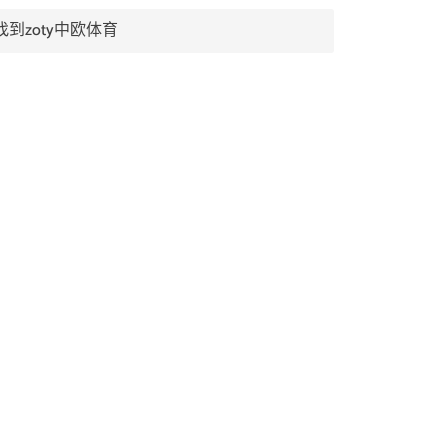
找到zoty中欧体育