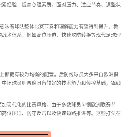
积累经验，提高心理素质。面对压力、适应节奏、调整状
员意味着球队整体比赛节奏和理解能力有望得到提升。教
的战术体系，例如高位压迫、快速攻防转换等现代足球理
置上都拥有较为均衡的配置。后防线球员大多来自欧洲俱
；中场球员则普遍具备较好的技术能力和传控基础；锋线
更加现代化的比赛风格。由于多数球员习惯欧洲联赛节
如高位压迫、防守反击以及快速边路推进等。这些打法在