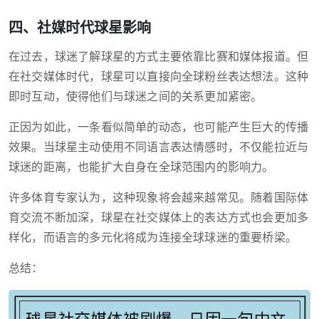
四、社媒时代球星影响
在过去，球迷了解球星的方式主要依靠比赛和媒体报道。但
在社交媒体时代，球星可以直接向全球粉丝表达想法。这种
即时互动，使得他们与球迷之间的关系更加紧密。
正因为如此，一条看似简单的动态，也可能产生巨大的传播
效果。当球星主动使用不同语言表达情感时，不仅能拉近与
球迷的距离，也能扩大自身在全球范围内的影响力。
许多体育专家认为，这种现象将会越来越常见。随着国际体
育交流不断加深，球星在社交媒体上的表达方式也会更加多
样化，而语言的多元化将成为连接全球球迷的重要桥梁。
总结：