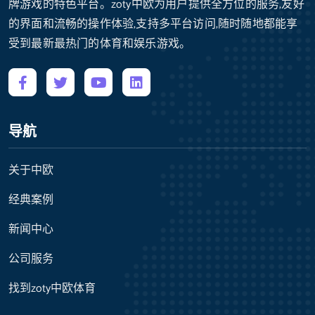
牌游戏的特色平台。zoty中欧为用户提供全方位的服务,友好
的界面和流畅的操作体验,支持多平台访问,随时随地都能享
受到最新最热门的体育和娱乐游戏。
导航
关于中欧
经典案例
新闻中心
公司服务
找到zoty中欧体育