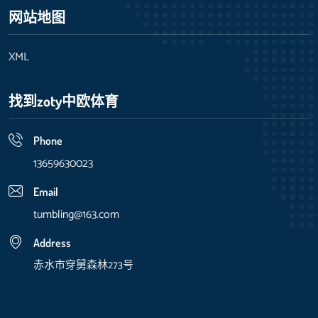
网站地图
XML
找到zoty中欧体育
Phone
13659630023
Email
tumbling@163.com
Address
赤水市穿舅森林273号