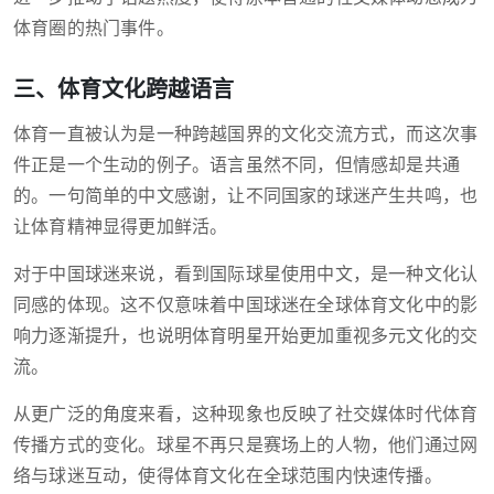
体育圈的热门事件。
三、体育文化跨越语言
体育一直被认为是一种跨越国界的文化交流方式，而这次事
件正是一个生动的例子。语言虽然不同，但情感却是共通
的。一句简单的中文感谢，让不同国家的球迷产生共鸣，也
让体育精神显得更加鲜活。
对于中国球迷来说，看到国际球星使用中文，是一种文化认
同感的体现。这不仅意味着中国球迷在全球体育文化中的影
响力逐渐提升，也说明体育明星开始更加重视多元文化的交
流。
从更广泛的角度来看，这种现象也反映了社交媒体时代体育
传播方式的变化。球星不再只是赛场上的人物，他们通过网
络与球迷互动，使得体育文化在全球范围内快速传播。