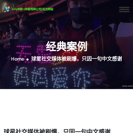
经典案例
Home
球星社交媒体被刷爆，只因一句中文感谢
球星社交媒体被刷爆，只因一句中文感谢