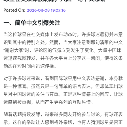
Posted On:
2026-03-08 19:03:16
一、简单中文引爆关注
当这位球星在社交媒体上发布动态时，许多球迷最初并未意
识到其中的特别之处。然而，当大家注意到那句清晰的中文
“谢谢大家”时，评论区的气氛立刻发生了变化。大量中国球
迷迅速截图转发，并在各大平台上分享这一瞬间，使得这条
动态在短时间内迅速传播。
对于许多球迷来说，看到国际球星用中文表达感谢，本身就
是一种惊喜。虽然只是一句简单的语言表达，但却体现出球
星对中国球迷的关注与尊重。正是这种情感上的回应，让球
迷感到被重视，从而产生更强烈的互动热情。
随着话题持续发酵，越来越多网友开始参与讨论。有球迷表
示，这样的举动让人感到格外亲切，也有人猜测球星是否正