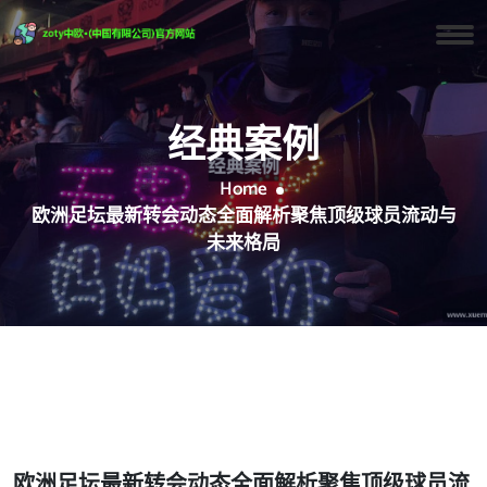
经典案例
Home
欧洲足坛最新转会动态全面解析聚焦顶级球员流动与
未来格局
欧洲足坛最新转会动态全面解析聚焦顶级球员流