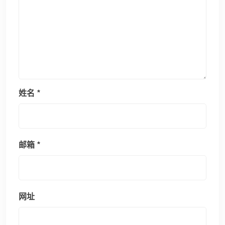
姓名
*
邮箱
*
网址