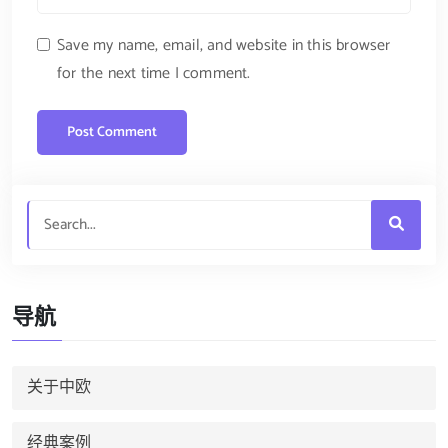
Save my name, email, and website in this browser
for the next time I comment.
导航
关于中欧
经典案例