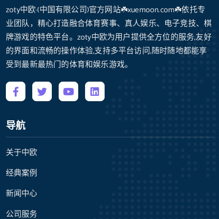
zoty中欧·(中国有限公司)官方网站☘️xuemoon.com☘️依托专
业团队，精心打造融合体育赛事、真人娱乐、电子竞技、棋
牌游戏的特色平台。zoty中欧为用户提供全方位的服务,友好
的界面和流畅的操作体验,支持多平台访问,随时随地都能享
受到最新最热门的体育和娱乐游戏。
导航
关于中欧
经典案例
新闻中心
公司服务