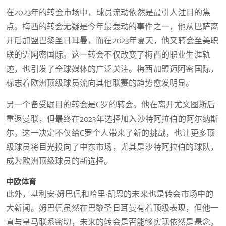
在2023年的转会市场中，球员流动依然是最引人注目的焦
点。梅西的转会无疑是今年最轰动的事件之一，他从巴萨离
开后加盟巴黎圣日耳曼，而在2023年夏天，他又转会至美职
联的迈阿密国际。这一转会不仅改变了梅西的职业生涯轨
迹，也引发了全球媒体的广泛关注。梅西加盟迈阿密国际，
标志着欧洲顶级球员流向其他联赛的趋势愈发明显。
另一个备受瞩目的转会是C罗的转会。他在离开尤文图斯后
重返曼联，但最终在2023年选择加入沙特阿拉伯的阿尔纳斯
尔。这一决定不仅给C罗个人带来了新的挑战，也让更多顶
级球员将目光投向了中东市场，尤其是沙特阿拉伯的球队，
成为欧洲顶级球员的新选择。
中欧体育
此外，基利安·姆巴佩和哈里·凯恩的未来也是转会市场中的
大新闻。姆巴佩虽然在巴黎圣日耳曼有着顶级表现，但他一
直与皇马联系密切，未来的转会是否能够实现依然是悬念。