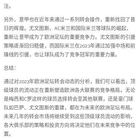
注。
另外，意甲也在近年来通过一系列转会操作，重新找回了昔
日的辉煌。尤文图斯、AC米兰和国际米兰等球队的崛起，
重新让意甲成为了欧洲足坛的重要竞争力。尤文图斯的引援
策略逐渐回归稳健，而国际米兰在2023年通过加强中场和前
锋线的引援，也让球队成为了竞争冠军的重要力量。
总结：
通过对2023年欧洲足坛转会动态的分析，我们可以看出，顶
级球员的流动正在重新塑造欧洲各大联赛的竞争格局。无论
是梅西和C罗这样的球员选择转会至其他联赛，还是豪门球
队如巴萨、尤文图斯的重建，都在为未来的欧洲足坛布局。
未来几年的转会市场将继续受到这些顶级球员流动的影响，
各大俱乐部的策略和投资方向将决定他们在未来竞争中的位
置。