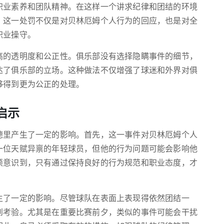
职业素养和团队精神。在这样一个讲求纪律和团结的环境
。这一处罚不仅是对贝林厄姆个人行为的回应，也是对全
职业操守。
高的透明度和公正性。俱乐部没有选择隐瞒事件的细节，
达了俱乐部的立场。这种做法不仅增强了球迷和外界对俱
够得到更为公正的处理。
启示
德里产生了一定的影响。首先，这一事件对贝林厄姆个人
一位天赋异禀的年轻球员，但他的行为问题可能会影响他
须意识到，只有通过保持良好的行为规范和职业态度，才
生了一定的影响。尽管球队在表面上表现得依然团结一
到考验。尤其是在重要比赛前夕，类似的事件可能会干扰