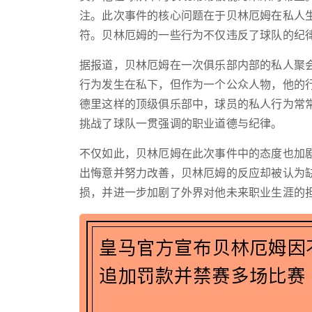
注。此次事件的核心问题在于贝林厄姆在私人
符。贝林厄姆的一些行为不仅违反了球队的纪
据报道，贝林厄姆在一次俱乐部内部的私人聚
行为发生在私下，但作为一个公众人物，他的
德里这样的顶级俱乐部中，球员的私人行为常
挑战了球队一贯强调的职业道德与纪律。
不仅如此，贝林厄姆在此次事件中的态度也加
出悔意并努力改善，贝林厄姆的反应却被认为
损，并进一步加剧了外界对他未来职业生涯的