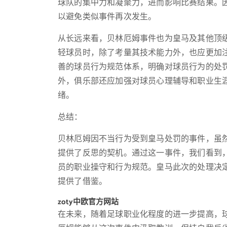
球队的集中力和凝聚力，进而影响比赛结果。
以避免类似事件再次发生。
从长远来看，贝林厄姆事件也为皇马及其他顶
轻球员时，除了考量其技术能力外，也应更加
善的球员行为规范体系，明确对球员行为的处
外，俱乐部还应加强对球员心理辅导和职业生
绪。
总结：
贝林厄姆因不当行为受到皇马处罚的事件，虽
提供了反思的契机。通过这一事件，我们看到
员的职业操守和行为规范。皇马此次的处理决
提供了借鉴。
zoty中欧官方网站
在未来，随着足球职业化程度的进一步提高，