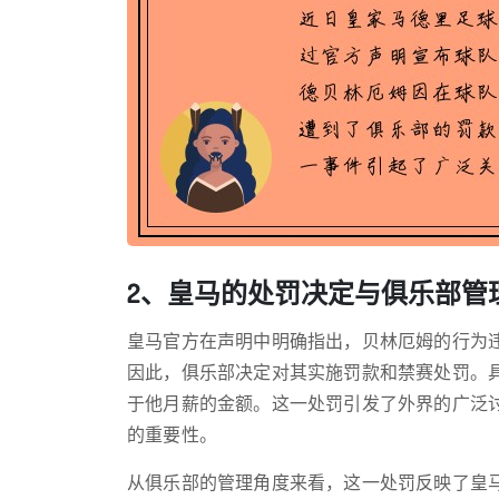
2、皇马的处罚决定与俱乐部管
皇马官方在声明中明确指出，贝林厄姆的行为
因此，俱乐部决定对其实施罚款和禁赛处罚。
于他月薪的金额。这一处罚引发了外界的广泛
的重要性。
从俱乐部的管理角度来看，这一处罚反映了皇