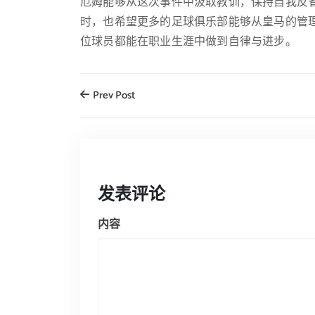
厄姆能够从这次事件中汲取教训，保持自我反
时，也希望更多的足球俱乐部能够从皇马的管
位球员都能在职业生涯中做到自律与进步。
Prev Post
发表评论
内容