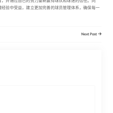
省，并通过自己的努力重新赢得球队和球迷的信任。同
理经验中受益，建立更加完善的球员管理体系，确保每一
Next Post