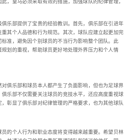
因此，皇马必须采取有效的措施，加强球队的纪律管理，
级俱乐部提供了宝贵的经验教训。首先，俱乐部在引进年
注重其个人品德和行为规范。其次，球队应建立起更加完
罚标准，避免因个别球员的不当行为影响整个团队。此
涯规划的重视，帮助球员更好地处理外界压力和个人情
然对俱乐部和球员本人都产生了负面影响，但也为足球界
，俱乐部不仅需要关注球员的竞技水平，还应高度重视球
定，彰显了俱乐部对纪律管理的严格要求，也为其他球队
球员的个人行为和职业态度将变得越来越重要。希望贝林