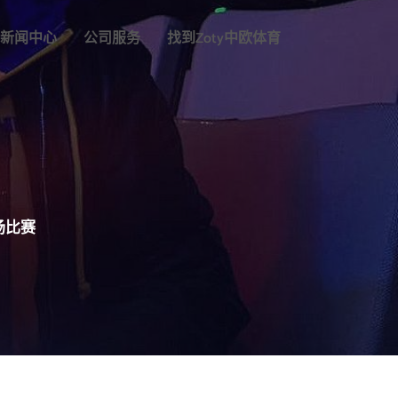
新闻中心
公司服务
找到zoty中欧体育
场比赛