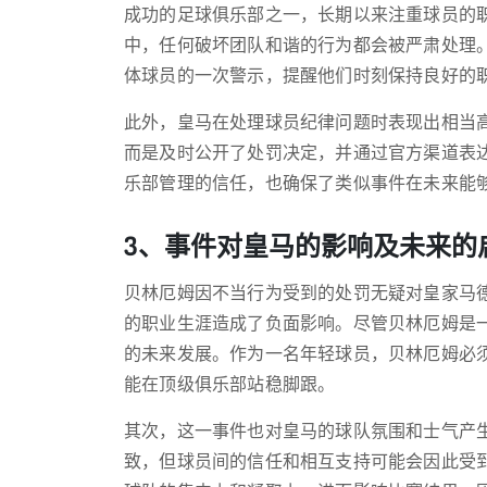
成功的足球俱乐部之一，长期以来注重球员的
中，任何破坏团队和谐的行为都会被严肃处理
体球员的一次警示，提醒他们时刻保持良好的
此外，皇马在处理球员纪律问题时表现出相当
而是及时公开了处罚决定，并通过官方渠道表
乐部管理的信任，也确保了类似事件在未来能
3、事件对皇马的影响及未来的
贝林厄姆因不当行为受到的处罚无疑对皇家马
的职业生涯造成了负面影响。尽管贝林厄姆是
的未来发展。作为一名年轻球员，贝林厄姆必
能在顶级俱乐部站稳脚跟。
其次，这一事件也对皇马的球队氛围和士气产
致，但球员间的信任和相互支持可能会因此受